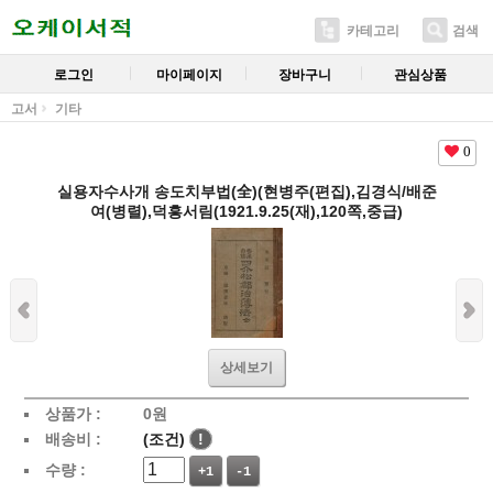
카테고리
검색
로그인
마이페이지
장바구니
관심상품
고서
기타
0
실용자수사개 송도치부법(全)(현병주(편집),김경식/배준
여(병렬),덕흥서림(1921.9.25(재),120쪽,중급)
상세보기
상품가 :
0
원
배송비 :
(조건)
!
수량 :
+1
-1