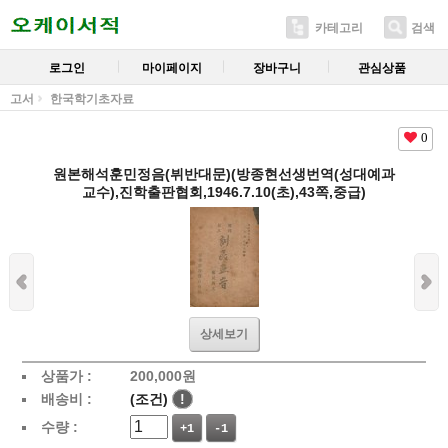
카테고리
검색
로그인
마이페이지
장바구니
관심상품
고서
한국학기초자료
0
원본해석훈민정음(뷔반대문)(방종현선생번역(성대예과
교수),진학출판협회,1946.7.10(초),43쪽,중급)
상세보기
상품가 :
200,000
원
배송비 :
(조건)
!
수량 :
+1
-1