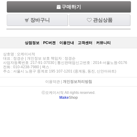
구매하기
장바구니
관심상품
상점정보
PC버젼
이용안내
고객센터
커뮤니티
상호명 : 오케이서적
대표 : 정경순 | 개인정보 보호 책임자 : 정경순
사업자등록번호 :217-91-37030 | 통신판매업신고번호 : 2014-서울노원-0176
전화 : 010-4238-7980 | 팩스 :
주소 : 서울시 노원구 중계로 195 107-1201 (중계동, 동진, 신안아파트)
이용약관
|
개인정보처리방침
ⓒ오케이서적 All rights reserved.
Make
Shop