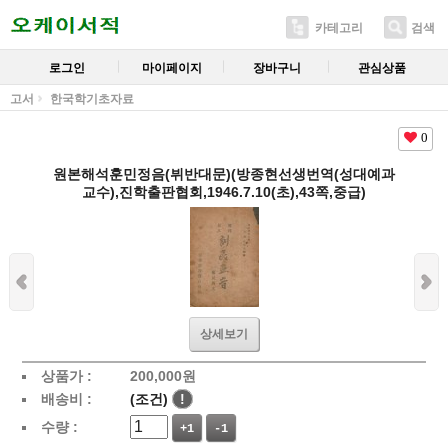
카테고리
검색
로그인
마이페이지
장바구니
관심상품
고서
한국학기초자료
0
원본해석훈민정음(뷔반대문)(방종현선생번역(성대예과
교수),진학출판협회,1946.7.10(초),43쪽,중급)
상세보기
상품가 :
200,000
원
배송비 :
(조건)
!
수량 :
+1
-1