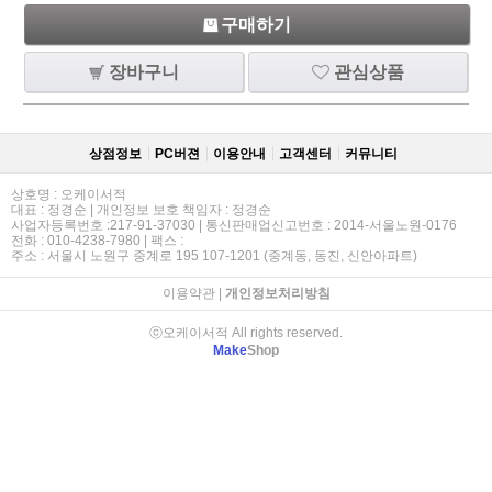
구매하기
장바구니
관심상품
상점정보
PC버젼
이용안내
고객센터
커뮤니티
상호명 : 오케이서적
대표 : 정경순 | 개인정보 보호 책임자 : 정경순
사업자등록번호 :217-91-37030 | 통신판매업신고번호 : 2014-서울노원-0176
전화 : 010-4238-7980 | 팩스 :
주소 : 서울시 노원구 중계로 195 107-1201 (중계동, 동진, 신안아파트)
이용약관
|
개인정보처리방침
ⓒ오케이서적 All rights reserved.
Make
Shop