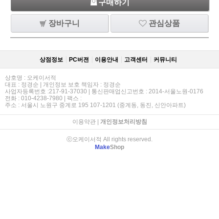
구매하기
장바구니
관심상품
상점정보
PC버젼
이용안내
고객센터
커뮤니티
상호명 : 오케이서적
대표 : 정경순 | 개인정보 보호 책임자 : 정경순
사업자등록번호 :217-91-37030 | 통신판매업신고번호 : 2014-서울노원-0176
전화 : 010-4238-7980 | 팩스 :
주소 : 서울시 노원구 중계로 195 107-1201 (중계동, 동진, 신안아파트)
이용약관
|
개인정보처리방침
ⓒ오케이서적 All rights reserved.
Make
Shop