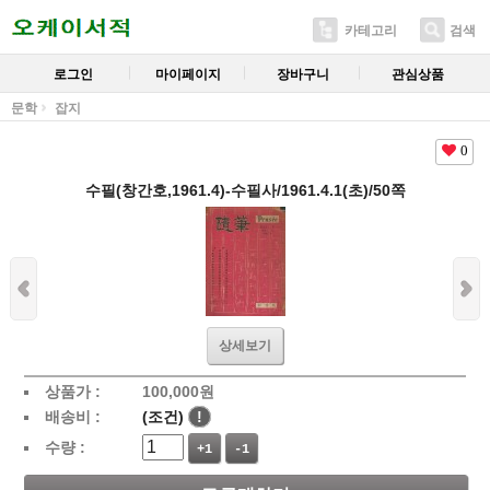
카테고리
검색
로그인
마이페이지
장바구니
관심상품
문학
잡지
0
수필(창간호,1961.4)-수필사/1961.4.1(초)/50쪽
상세보기
상품가 :
100,000
원
배송비 :
(조건)
!
수량 :
+1
-1