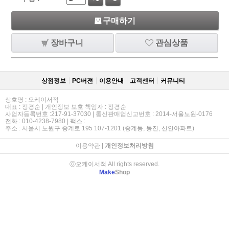
구매하기
장바구니
관심상품
상점정보
PC버젼
이용안내
고객센터
커뮤니티
상호명 : 오케이서적
대표 : 정경순 | 개인정보 보호 책임자 : 정경순
사업자등록번호 :217-91-37030 | 통신판매업신고번호 : 2014-서울노원-0176
전화 : 010-4238-7980 | 팩스 :
주소 : 서울시 노원구 중계로 195 107-1201 (중계동, 동진, 신안아파트)
이용약관
|
개인정보처리방침
ⓒ오케이서적 All rights reserved.
Make
Shop