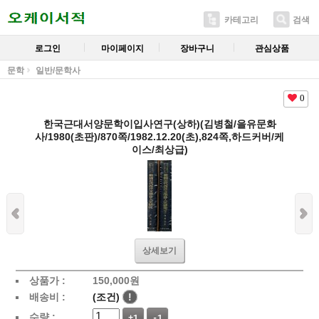
카테고리
검색
로그인
마이페이지
장바구니
관심상품
문학
일반/문학사
0
한국근대서양문학이입사연구(상하)(김병철/을유문화
사/1980(초판)/870쪽/1982.12.20(초),824쪽,하드커버/케
이스/최상급)
상세보기
상품가 :
150,000
원
배송비 :
(조건)
!
수량 :
+1
-1