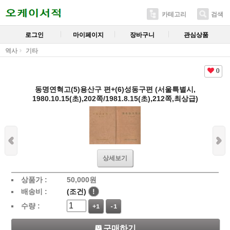
카테고리
검색
로그인
마이페이지
장바구니
관심상품
역사
기타
0
동명연혁고(5)용산구 편+(6)성동구편 (서울특별시,
1980.10.15(초),202쪽/1981.8.15(초),212쪽,최상급)
상세보기
상품가 :
50,000
원
배송비 :
(조건)
!
수량 :
+1
-1
구매하기