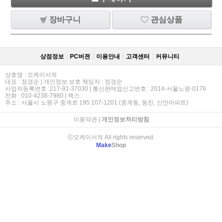
장바구니
관심상품
상점정보
PC버젼
이용안내
고객센터
커뮤니티
상호명 : 오케이서적
대표 : 정경순 | 개인정보 보호 책임자 : 정경순
사업자등록번호 :217-91-37030 | 통신판매업신고번호 : 2014-서울노원-0176
전화 : 010-4238-7980 | 팩스 :
주소 : 서울시 노원구 중계로 195 107-1201 (중계동, 동진, 신안아파트)
이용약관
|
개인정보처리방침
ⓒ오케이서적 All rights reserved.
Make
Shop