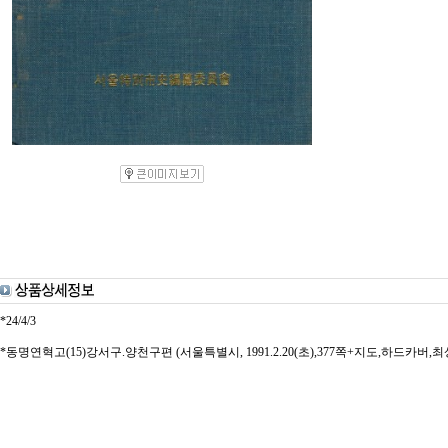
*24/4/3
*동명연혁고(15)강서구.양천구편 (서울특별시, 1991.2.20(초),377쪽+지도,하드카버,최