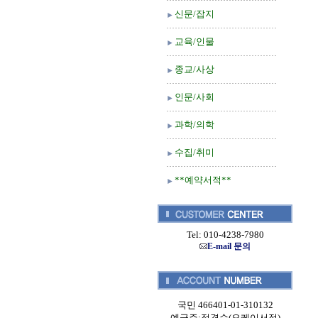
신문/잡지
교육/인물
종교/사상
인문/사회
과학/의학
수집/취미
**예약서적**
Tel: 010-4238-7980
E-mail 문의
국민 466401-01-310132
예금주:정경순(오케이서적)