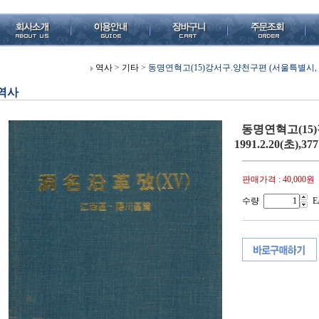
역사
>
기타
>
동명연혁고(15)강서구.양천구편 (서울특별시, 19
역사
동명연혁고(15
1991.2.20(초
판매가격 :
40,000원
수량
E