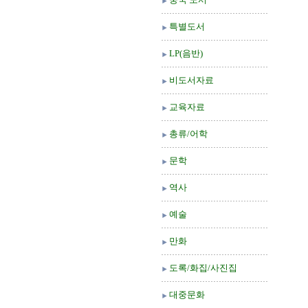
특별도서
LP(음반)
비도서자료
교육자료
총류/어학
문학
역사
예술
만화
도록/화집/사진집
대중문화