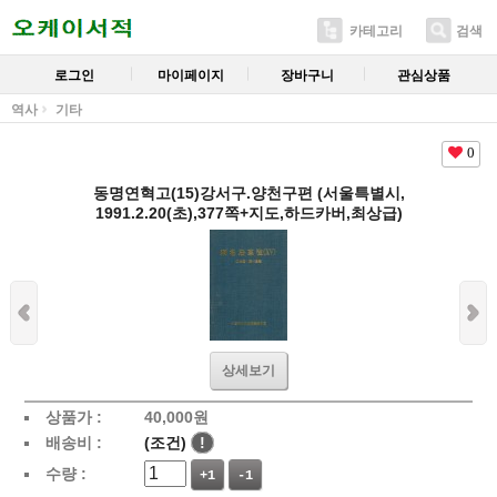
카테고리
검색
로그인
마이페이지
장바구니
관심상품
역사
기타
0
동명연혁고(15)강서구.양천구편 (서울특별시,
1991.2.20(초),377쪽+지도,하드카버,최상급)
상세보기
상품가 :
40,000
원
배송비 :
(조건)
!
수량 :
+1
-1