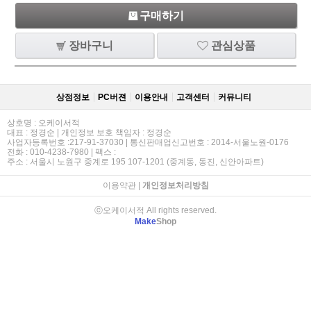
구매하기
장바구니
관심상품
상점정보
PC버젼
이용안내
고객센터
커뮤니티
상호명 : 오케이서적
대표 : 정경순 | 개인정보 보호 책임자 : 정경순
사업자등록번호 :217-91-37030 | 통신판매업신고번호 : 2014-서울노원-0176
전화 : 010-4238-7980 | 팩스 :
주소 : 서울시 노원구 중계로 195 107-1201 (중계동, 동진, 신안아파트)
이용약관
|
개인정보처리방침
ⓒ오케이서적 All rights reserved.
Make
Shop