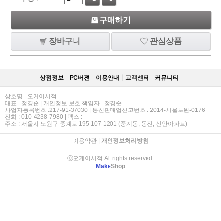
구매하기
장바구니
관심상품
상점정보
PC버젼
이용안내
고객센터
커뮤니티
상호명 : 오케이서적
대표 : 정경순 | 개인정보 보호 책임자 : 정경순
사업자등록번호 :217-91-37030 | 통신판매업신고번호 : 2014-서울노원-0176
전화 : 010-4238-7980 | 팩스 :
주소 : 서울시 노원구 중계로 195 107-1201 (중계동, 동진, 신안아파트)
이용약관
|
개인정보처리방침
ⓒ오케이서적 All rights reserved.
Make
Shop