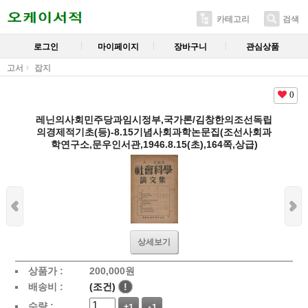
카테고리
검색
로그인
마이페이지
장바구니
관심상품
고서
잡지
0
레닌의사회민주당과임시정부,국가론/김창한의조선독립
의경제적기초(등)-8.15기념사회과학논문집(조선사회과
학연구소,문우인서관,1946.8.15(초),164쪽,상급)
상세보기
상품가 :
200,000
원
배송비 :
(조건)
!
수량 :
+1
-1