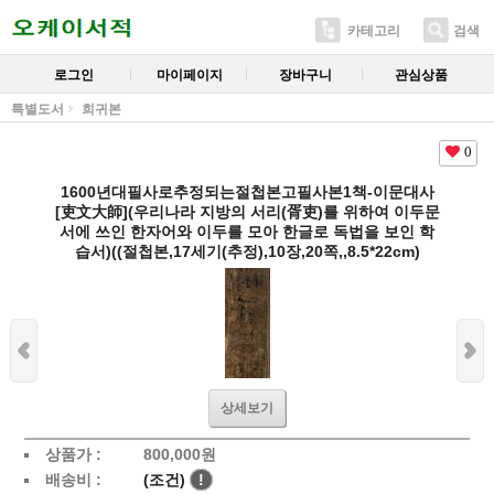
카테고리
검색
로그인
마이페이지
장바구니
관심상품
특별도서
희귀본
0
1600년대필사로추정되는절첩본고필사본1책-이문대사
[吏文大師](우리나라 지방의 서리(胥吏)를 위하여 이두문
서에 쓰인 한자어와 이두를 모아 한글로 독법을 보인 학
습서)((절첩본,17세기(추정),10장,20쪽,,8.5*22cm)
상세보기
상품가 :
800,000
원
배송비 :
(조건)
!