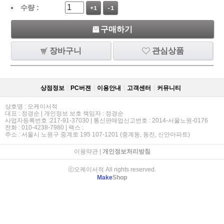
수량 :
+1
-1
구매하기
장바구니
관심상품
상점정보
PC버젼
이용안내
고객센터
커뮤니티
상호명 : 오케이서적
대표 : 정경순 | 개인정보 보호 책임자 : 정경순
사업자등록번호 :217-91-37030 | 통신판매업신고번호 : 2014-서울노원-0176
전화 : 010-4238-7980 | 팩스 :
주소 : 서울시 노원구 중계로 195 107-1201 (중계동, 동진, 신안아파트)
이용약관
|
개인정보처리방침
ⓒ오케이서적 All rights reserved.
Make
Shop