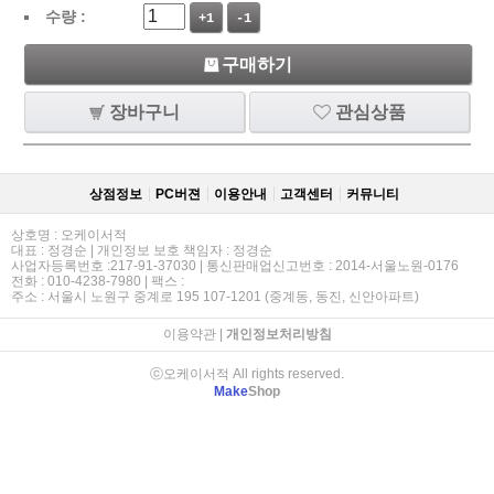
수량 :
+1
-1
구매하기
장바구니
관심상품
상점정보
PC버젼
이용안내
고객센터
커뮤니티
상호명 : 오케이서적
대표 : 정경순 | 개인정보 보호 책임자 : 정경순
사업자등록번호 :217-91-37030 | 통신판매업신고번호 : 2014-서울노원-0176
전화 : 010-4238-7980 | 팩스 :
주소 : 서울시 노원구 중계로 195 107-1201 (중계동, 동진, 신안아파트)
이용약관
|
개인정보처리방침
ⓒ오케이서적 All rights reserved.
Make
Shop