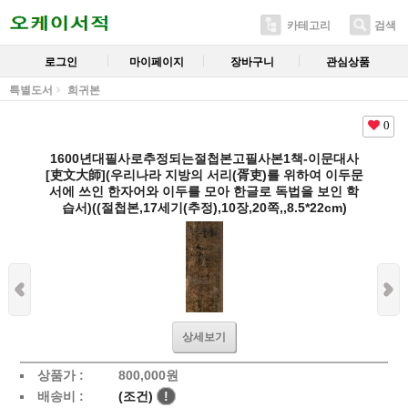
카테고리
검색
로그인
마이페이지
장바구니
관심상품
특별도서
희귀본
0
1600년대필사로추정되는절첩본고필사본1책-이문대사
[吏文大師](우리나라 지방의 서리(胥吏)를 위하여 이두문
서에 쓰인 한자어와 이두를 모아 한글로 독법을 보인 학
습서)((절첩본,17세기(추정),10장,20쪽,,8.5*22cm)
상세보기
상품가 :
800,000
원
배송비 :
(조건)
!