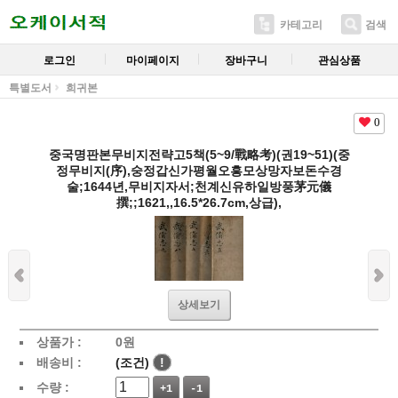
카테고리
검색
로그인
마이페이지
장바구니
관심상품
특별도서
희귀본
0
중국명판본무비지전략고5책(5~9/戰略考)(권19~51)(중
정무비지(序),숭정갑신가평월오흥모상망자보돈수경
술;1644년,무비지자서;천계신유하일방풍茅元儀
撰;;1621,,16.5*26.7cm,상급),
상세보기
상품가 :
0
원
배송비 :
(조건)
!
수량 :
+1
-1