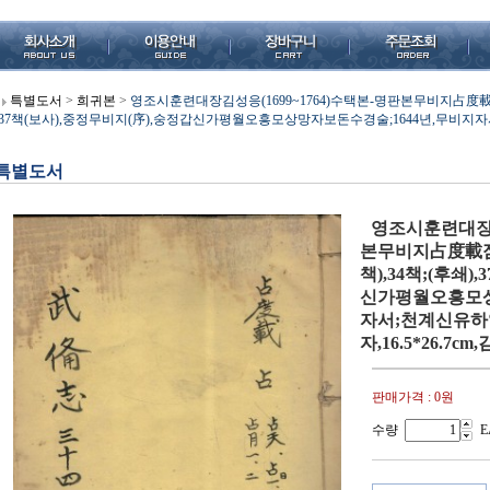
특별도서
>
희귀본
>
영조시훈련대장김성응(1699~1764)수택본-명판본무비지占度載점도재
,37책(보사),중정무비지(序),숭정갑신가평월오흥모상망자보돈수경술;1644년,무비지자서
특별도서
영조시훈련대장김성
본무비지占度載점도재
책),34책;(후쇄)
신가평월오흥모상
자서;천계신유하일
자,16.5*26.7c
판매가격 :
0원
수량
E