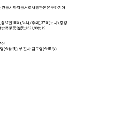
에는건륭시까지금서로서명판본은구하기어
7권18책),34책;(후쇄),37책(보사),중정
茅元儀撰;;1621,99행19
무신
佑明),부 진사 김도영(金道泳)