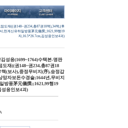
((권148~권234,총87권18책),34책;(후
;천계신유하일방풍茅元儀撰;;1621,99행19
자,16.5*26.7cm,김성응인보4괴)
응(1699~1764)수택본-명판
((권148~권234,총87권18
,37책(보사),중정무비지(序),숭정갑
망자보돈수경술;1644년,무비지
방풍茅元儀撰;;1621,99행19
m,김성응인보4괴)
A