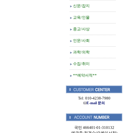
신문/잡지
교육/인물
종교/사상
인문/사회
과학/의학
수집/취미
**예약서적**
Tel: 010-4238-7980
E-mail 문의
국민 466401-01-310132
예금주:정경순(오케이서적)