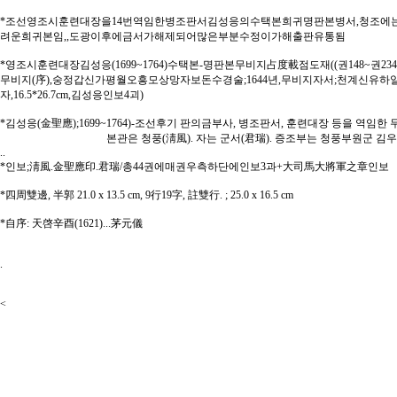
*조선영조시훈련대장을14번역임한병조판서김성응의수택본희귀명판본병서,청조
려운희귀본임,,도광이후에금서가해제되어많은부분수정이가해출판유통됨
*영조시훈련대장김성응(1699~1764)수택본-명판본무비지占度載점도재((권148~권234,총8
무비지(序),숭정갑신가평월오흥모상망자보돈수경술;1644년,무비지자서;천계신유하일방풍
자,16.5*26.7cm,김성응인보4괴)
*김성응(金聖應);1699~1764)-조선후기 판의금부사, 병조판서, 훈련대장 등을 역임한 
본관은 청풍(淸風). 자는 군서(君瑞). 증조부는 청풍부원군 김우명(金
..
*인보;淸風.金聖應印.君瑞/총44권에매권우측하단에인보3과+大司馬大將軍之章인보
*四周雙邊, 半郭 21.0 x 13.5 cm, 9行19字, 註雙行. ; 25.0 x 16.5 cm
*自序: 天啓辛酉(1621)...茅元儀
.
<