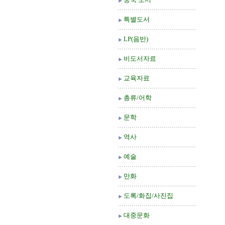
특별도서
LP(음반)
비도서자료
교육자료
총류/어학
문학
역사
예술
만화
도록/화집/사진집
대중문화