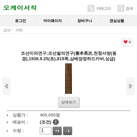
카테고리
검색
로그인
마이페이지
장바구니
관심상품
고서
기타
0
조선미의연구;조선쌀의연구(菱本長次,천창서방(동
경),1938.9.25(초),819쪽,삼베장정하드카버,상급)
상세보기
상품가 :
400,000
원
배송비 :
(조건)
!
수량 :
+1
-1