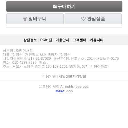
구매하기
장바구니
관심상품
상점정보
PC버젼
이용안내
고객센터
커뮤니티
상호명 : 오케이서적
대표 : 정경순 | 개인정보 보호 책임자 : 정경순
사업자등록번호 :217-91-37030 | 통신판매업신고번호 : 2014-서울노원-0176
전화 : 010-4238-7980 | 팩스 :
주소 : 서울시 노원구 중계로 195 107-1201 (중계동, 동진, 신안아파트)
이용약관
|
개인정보처리방침
ⓒ오케이서적 All rights reserved.
Make
Shop