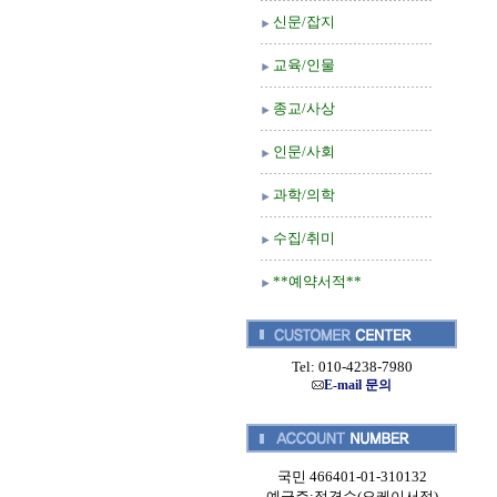
신문/잡지
교육/인물
종교/사상
인문/사회
과학/의학
수집/취미
**예약서적**
Tel: 010-4238-7980
E-mail 문의
국민 466401-01-310132
예금주:정경순(오케이서적)