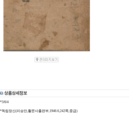
*3/6/4
*독립정신(리승만,활문사출판부,1946.6,242쪽,중급)