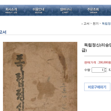
고서
>
전기
>
독립정신
고서
독립정신(리승만,
급)
판매가격 :
200,000원
수량
E