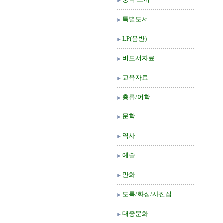
특별도서
LP(음반)
비도서자료
교육자료
총류/어학
문학
역사
예술
만화
도록/화집/사진집
대중문화