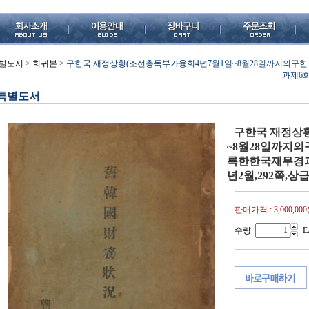
별도서
>
희귀본
>
구한국 재정상황(조선총독부가융희4년7월1일~8월28일까지의
과제6회
특별도서
구한국 재정상
~8월28일까지
록한한국재무경과
년2월,292쪽,상급
판매가격 :
3,000,00
수량
E