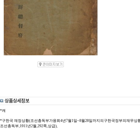
*캐
*구한국 재정상황(조선총독부가융희4년7월1일~8월28일까지의구한국정부의재무
조선총독부,1911년2월,292쪽,상급),