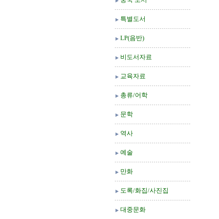
특별도서
LP(음반)
비도서자료
교육자료
총류/어학
문학
역사
예술
만화
도록/화집/사진집
대중문화