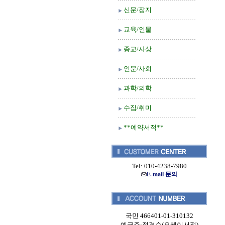
신문/잡지
교육/인물
종교/사상
인문/사회
과학/의학
수집/취미
**예약서적**
Tel: 010-4238-7980
E-mail 문의
국민 466401-01-310132
예금주:정경순(오케이서적)