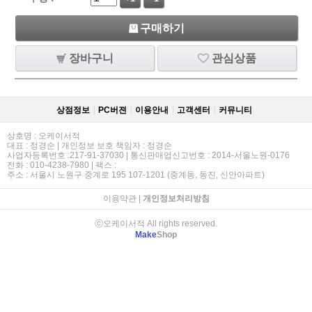
구매하기
장바구니
관심상품
상점정보
PC버젼
이용안내
고객센터
커뮤니티
상호명 : 오케이서적
대표 : 정경순 | 개인정보 보호 책임자 : 정경순
사업자등록번호 :217-91-37030 | 통신판매업신고번호 : 2014-서울노원-0176
전화 : 010-4238-7980 | 팩스 :
주소 : 서울시 노원구 중계로 195 107-1201 (중계동, 동진, 신안아파트)
이용약관
|
개인정보처리방침
ⓒ오케이서적 All rights reserved.
Make
Shop