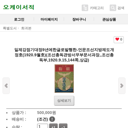
카테고리
검색
로그인
마이페이지
장바구니
관심상품
특별도서
희귀본
0
일제강점기대정9년에한글로발행한-언문조선지방제도개
정호(1920.9월호)(조선총독관방서무부문서과장,,조선총
독부,1920.9.15,144쪽,상급)
상세보기
상품가 :
500,000
원
배송비 :
(조건)
!
수량 :
+1
-1