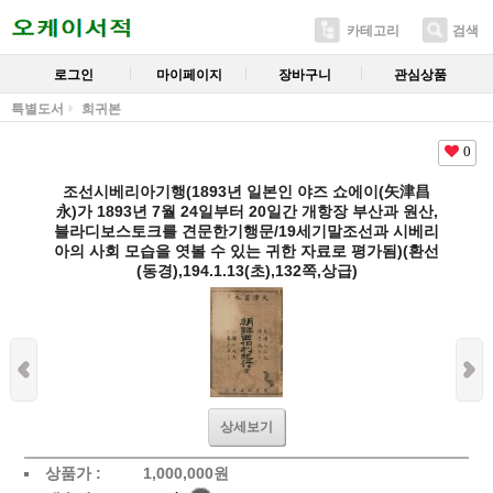
카테고리
검색
로그인
마이페이지
장바구니
관심상품
특별도서
희귀본
0
조선시베리아기행(1893년 일본인 야즈 쇼에이(矢津昌
永)가 1893년 7월 24일부터 20일간 개항장 부산과 원산,
블라디보스토크를 견문한기행문/19세기말조선과 시베리
아의 사회 모습을 엿볼 수 있는 귀한 자료로 평가됨)(환선
(동경),194.1.13(초),132쪽,상급)
상세보기
상품가 :
1,000,000
원