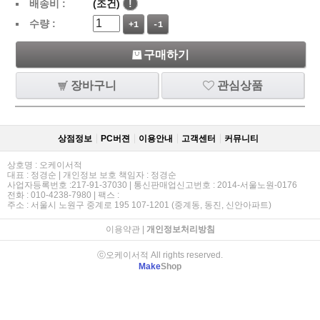
배송비 :
(조건)
!
수량 :
+1
-1
구매하기
장바구니
관심상품
상점정보
PC버젼
이용안내
고객센터
커뮤니티
상호명 : 오케이서적
대표 : 정경순 | 개인정보 보호 책임자 : 정경순
사업자등록번호 :217-91-37030 | 통신판매업신고번호 : 2014-서울노원-0176
전화 : 010-4238-7980 | 팩스 :
주소 : 서울시 노원구 중계로 195 107-1201 (중계동, 동진, 신안아파트)
이용약관
|
개인정보처리방침
ⓒ오케이서적 All rights reserved.
Make
Shop