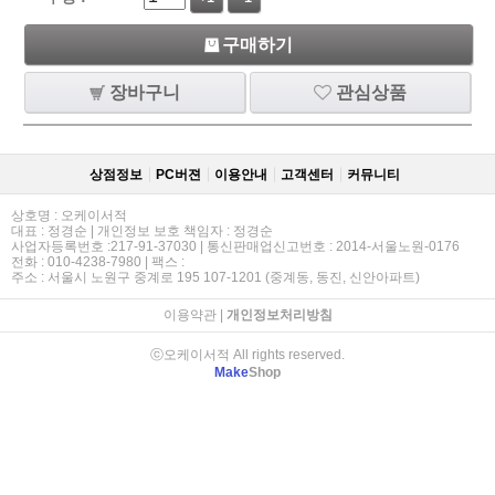
구매하기
장바구니
관심상품
상점정보
PC버젼
이용안내
고객센터
커뮤니티
상호명 : 오케이서적
대표 : 정경순 | 개인정보 보호 책임자 : 정경순
사업자등록번호 :217-91-37030 | 통신판매업신고번호 : 2014-서울노원-0176
전화 : 010-4238-7980 | 팩스 :
주소 : 서울시 노원구 중계로 195 107-1201 (중계동, 동진, 신안아파트)
이용약관
|
개인정보처리방침
ⓒ오케이서적 All rights reserved.
Make
Shop