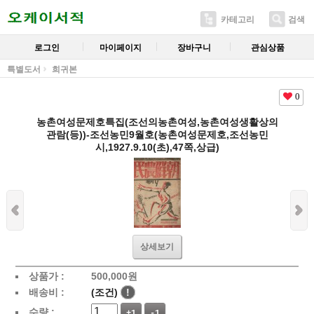
카테고리
검색
로그인
마이페이지
장바구니
관심상품
특별도서
희귀본
0
농촌여성문제호특집(조선의농촌여성,농촌여성생활상의
관람(등))-조선농민9월호(농촌여성문제호,조선농민
시,1927.9.10(초),47쪽,상급)
상세보기
상품가 :
500,000
원
배송비 :
(조건)
!
수량 :
+1
-1