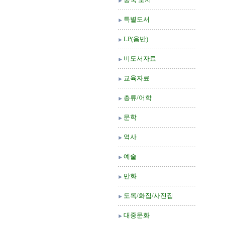
특별도서
LP(음반)
비도서자료
교육자료
총류/어학
문학
역사
예술
만화
도록/화집/사진집
대중문화