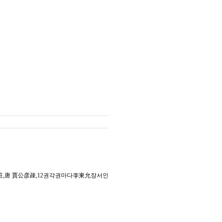
氏註,唐 賈公彦疎,12권각권마다李東允장서인