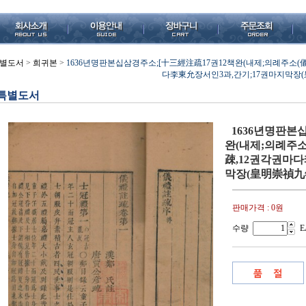
별도서
>
희귀본
>
1636년명판본십삼경주소;[十三經注疏17권12책완(내제;의례주소(儀
다李東允장서인3과,간기;17권마지막장(皇
특별도서
1636년명판본
완(내제;의례주소
疎,12권각권마다
막장(皇明崇禎九年歲
판매가격 :
0원
수량
E