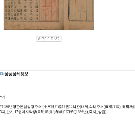
*캐
*1636년명판본십삼경주소;[十三經注疏17권12책완(내제;의례주소(儀禮注疏),漢 鄭
3과,간기;17권마지막장(皇明崇禎九年歲在丙子((1636년),죽지,,상급)