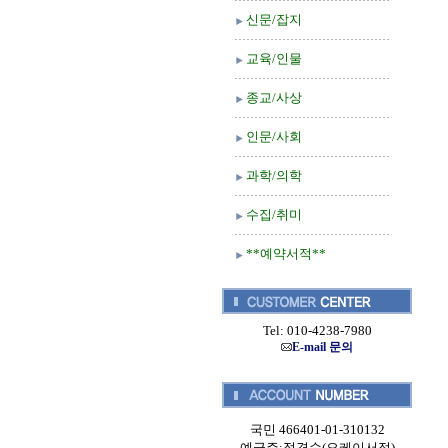
신문/잡지
교육/인물
종교/사상
인문/사회
과학/의학
수집/취미
**예약서적**
Tel: 010-4238-7980
E-mail 문의
국민 466401-01-310132
예금주:정경순(오케이서적)