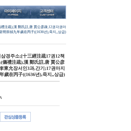
禮注疏),漢 鄭氏註,唐 賈公彦疎,12권각권마
明崇禎九年歲在丙子((1636년),죽지,,상급)
십삼경주소;[十三經注疏17권12책
(儀禮注疏),漢 鄭氏註,唐 賈公彦
李東允장서인3과,간기;17권마지
在丙子((1636년),죽지,,상급)
A