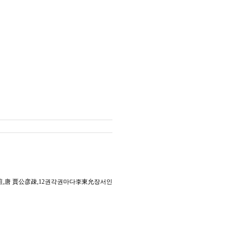
氏註,唐 賈公彦疎,12권각권마다李東允장서인