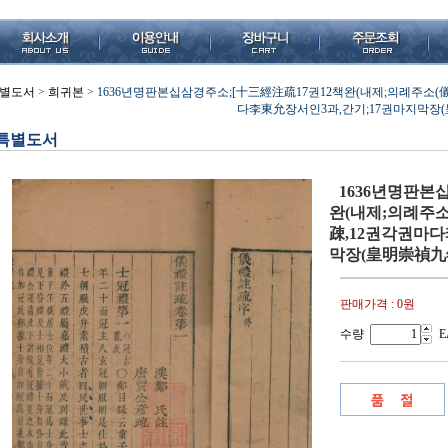
별도서
>
희귀본
>
1636년명판본십삼경주소;[十三經注疏17권12책완(내제;의례주소(儀
다李東允장서인3과,간기;17권마지막장(皇
특별도서
1636년명판본
완(내제;의례주소
疎,12권각권마다
막장(皇明崇禎九年歲
판매가격 :
0원
수량
E