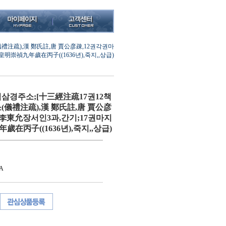
禮注疏),漢 鄭氏註,唐 賈公彦疎,12권각권마
明崇禎九年歲在丙子((1636년),죽지,,상급)
십삼경주소;[十三經注疏17권12책
(儀禮注疏),漢 鄭氏註,唐 賈公彦
李東允장서인3과,간기;17권마지
在丙子((1636년),죽지,,상급)
A