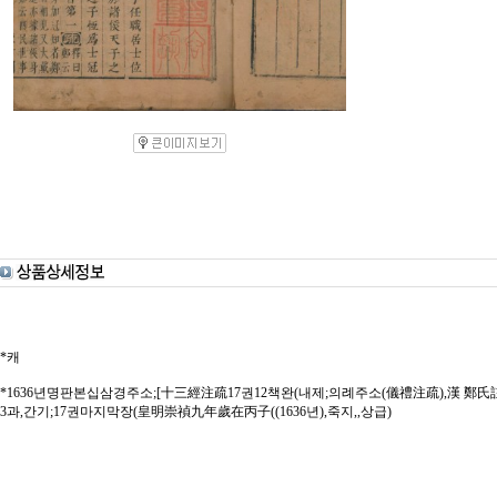
*캐
*1636년명판본십삼경주소;[十三經注疏17권12책완(내제;의례주소(儀禮注疏),漢 鄭
3과,간기;17권마지막장(皇明崇禎九年歲在丙子((1636년),죽지,,상급)