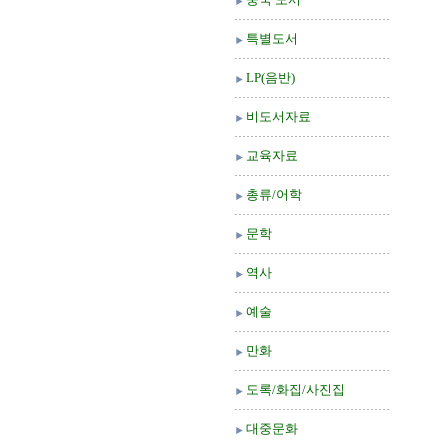
특별도서
LP(음반)
비도서자료
교육자료
총류/어학
문학
역사
예술
만화
도록/화집/사진집
대중문화