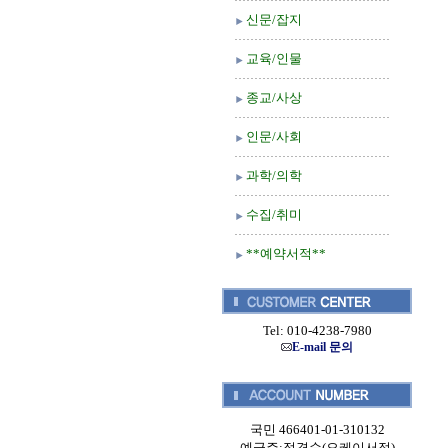
신문/잡지
교육/인물
종교/사상
인문/사회
과학/의학
수집/취미
**예약서적**
Tel: 010-4238-7980
E-mail 문의
국민 466401-01-310132
예금주:정경순(오케이서적)