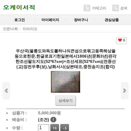
카테고리
검색
로그인
마이페이지
장바구니
관심상품
인문/사회
지리/지도
0
우산국(울릉도와독도를하나의큰섬으로묶고동쪽해상을
동으로한문,한글로표기한일본에서1806년(문화3년)판각
한조선팔도지도(52*67cm)+조선세표(52*67cm)(전중선
(교)장전우후(보),낭화서사(삼본태조,중천송지조(합각)
상세보기
상품가 :
5,000,000
원
배송비 :
(조건)
!
수량 :
+1
-1