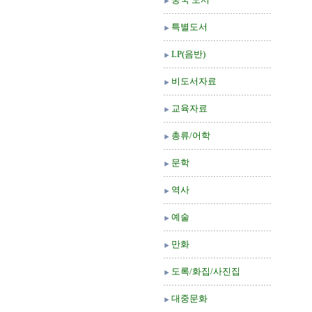
특별도서
LP(음반)
비도서자료
교육자료
총류/어학
문학
역사
예술
만화
도록/화집/사진집
대중문화