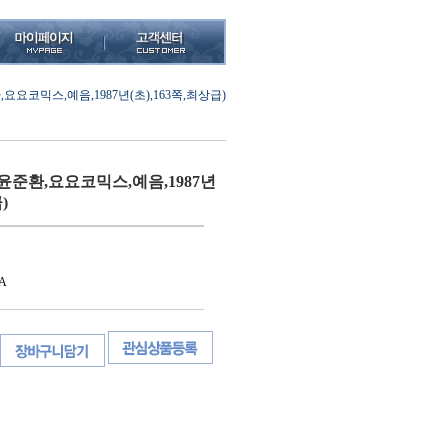
요코믹스,예음,1987년(초),163쪽,최상급)
윤준환,요요코믹스,예음,1987년
)
A