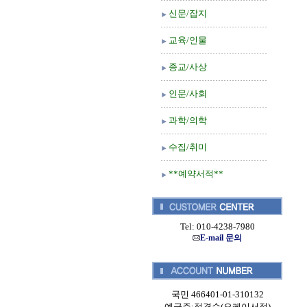
신문/잡지
교육/인물
종교/사상
인문/사회
과학/의학
수집/취미
**예약서적**
Tel: 010-4238-7980
E-mail 문의
국민 466401-01-310132
예금주:정경순(오케이서적)