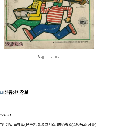
*24/2/3
*참깨밭 들깨밭(윤준환,요요코믹스,1987년(초),163쪽,최상급)