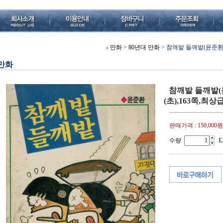
만화
>
80년대 만화
>
참깨밭 들깨밭(윤준환,요
만화
참깨밭 들깨밭(
(초),163쪽,최상급
판매가격 :
150,000원
수량
E