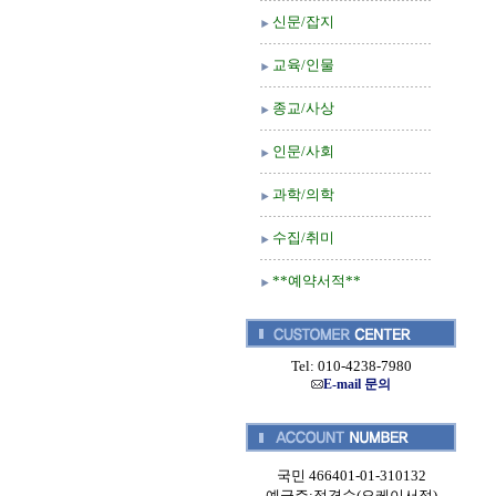
신문/잡지
교육/인물
종교/사상
인문/사회
과학/의학
수집/취미
**예약서적**
Tel: 010-4238-7980
E-mail 문의
국민 466401-01-310132
예금주:정경순(오케이서적)