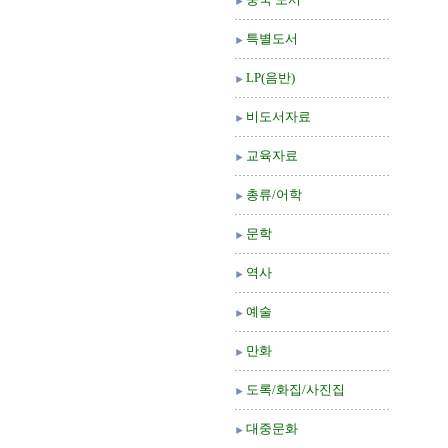
특별도서
LP(음반)
비도서자료
교육자료
총류/어학
문학
역사
예술
만화
도록/화집/사진집
대중문화