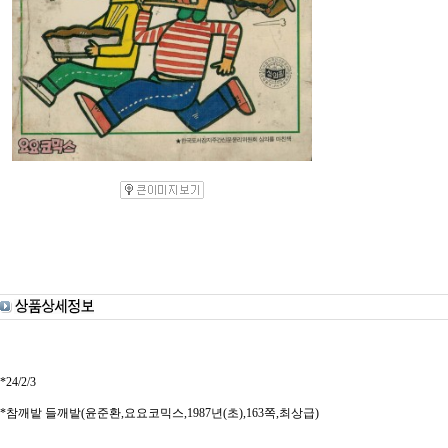
*24/2/3
*참깨밭 들깨밭(윤준환,요요코믹스,1987년(초),163쪽,최상급)