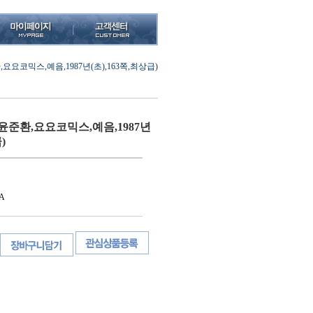
요코믹스,예음,1987년(초),163쪽,최상급)
윤준환,요요코믹스,예음,1987년
)
A