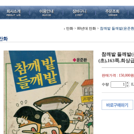
만화
>
80년대 만화
>
참깨밭 들깨밭(윤준환,요
만화
참깨밭 들깨밭(
(초),163쪽,최상급
판매가격 :
150,000원
수량
E