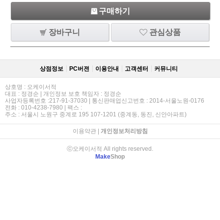
구매하기
장바구니
관심상품
상점정보
PC버젼
이용안내
고객센터
커뮤니티
상호명 : 오케이서적
대표 : 정경순 | 개인정보 보호 책임자 : 정경순
사업자등록번호 :217-91-37030 | 통신판매업신고번호 : 2014-서울노원-0176
전화 : 010-4238-7980 | 팩스 :
주소 : 서울시 노원구 중계로 195 107-1201 (중계동, 동진, 신안아파트)
이용약관
|
개인정보처리방침
ⓒ오케이서적 All rights reserved.
Make
Shop