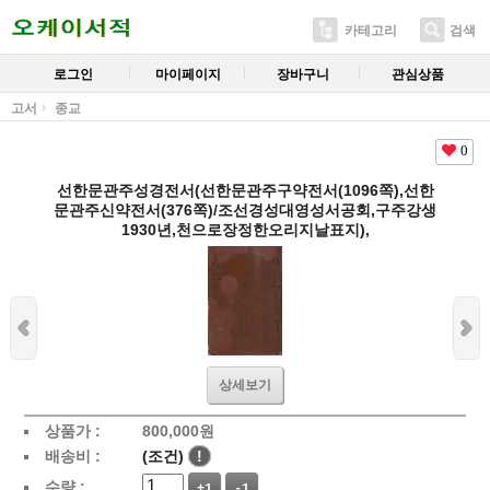
카테고리
검색
로그인
마이페이지
장바구니
관심상품
고서
종교
0
선한문관주성경전서(선한문관주구약전서(1096쪽),선한
문관주신약전서(376쪽)/조선경성대영성서공회,구주강생
1930년,천으로장정한오리지날표지),
상세보기
상품가 :
800,000
원
배송비 :
(조건)
!
수량 :
+1
-1