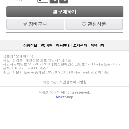
구매하기
장바구니
관심상품
상점정보
PC버젼
이용안내
고객센터
커뮤니티
상호명 : 오케이서적
대표 : 정경순 | 개인정보 보호 책임자 : 정경순
사업자등록번호 :217-91-37030 | 통신판매업신고번호 : 2014-서울노원-0176
전화 : 010-4238-7980 | 팩스 :
주소 : 서울시 노원구 중계로 195 107-1201 (중계동, 동진, 신안아파트)
이용약관
|
개인정보처리방침
ⓒ오케이서적 All rights reserved.
Make
Shop