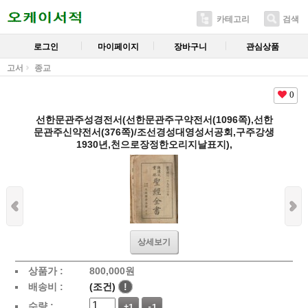
카테고리
검색
로그인
마이페이지
장바구니
관심상품
고서
종교
0
선한문관주성경전서(선한문관주구약전서(1096쪽),선한
문관주신약전서(376쪽)/조선경성대영성서공회,구주강생
1930년,천으로장정한오리지날표지),
상세보기
상품가 :
800,000
원
배송비 :
(조건)
!
수량 :
+1
-1