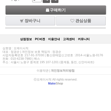
구매하기
장바구니
관심상품
상점정보
PC버젼
이용안내
고객센터
커뮤니티
상호명 : 오케이서적
대표 : 정경순 | 개인정보 보호 책임자 : 정경순
사업자등록번호 :217-91-37030 | 통신판매업신고번호 : 2014-서울노원-0176
전화 : 010-4238-7980 | 팩스 :
주소 : 서울시 노원구 중계로 195 107-1201 (중계동, 동진, 신안아파트)
이용약관
|
개인정보처리방침
ⓒ오케이서적 All rights reserved.
Make
Shop