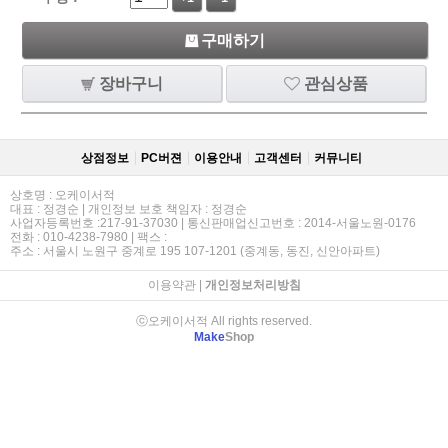
구매하기
장바구니
관심상품
상점정보
PC버젼
이용안내
고객센터
커뮤니티
상호명 : 오케이서적
대표 : 정경순 | 개인정보 보호 책임자 : 정경순
사업자등록번호 :217-91-37030 | 통신판매업신고번호 : 2014-서울노원-0176
전화 : 010-4238-7980 | 팩스 :
주소 : 서울시 노원구 중계로 195 107-1201 (중계동, 동진, 신안아파트)
이용약관
|
개인정보처리방침
ⓒ오케이서적 All rights reserved.
Make
Shop