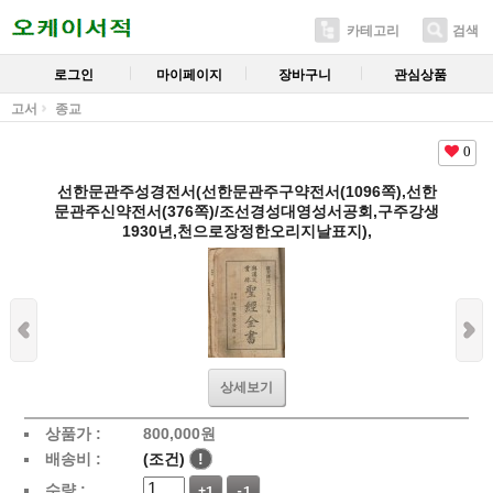
카테고리
검색
로그인
마이페이지
장바구니
관심상품
고서
종교
0
선한문관주성경전서(선한문관주구약전서(1096쪽),선한
문관주신약전서(376쪽)/조선경성대영성서공회,구주강생
1930년,천으로장정한오리지날표지),
상세보기
상품가 :
800,000
원
배송비 :
(조건)
!
수량 :
+1
-1