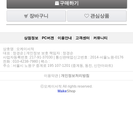
구매하기
장바구니
관심상품
상점정보
PC버젼
이용안내
고객센터
커뮤니티
상호명 : 오케이서적
대표 : 정경순 | 개인정보 보호 책임자 : 정경순
사업자등록번호 :217-91-37030 | 통신판매업신고번호 : 2014-서울노원-0176
전화 : 010-4238-7980 | 팩스 :
주소 : 서울시 노원구 중계로 195 107-1201 (중계동, 동진, 신안아파트)
이용약관
|
개인정보처리방침
ⓒ오케이서적 All rights reserved.
Make
Shop