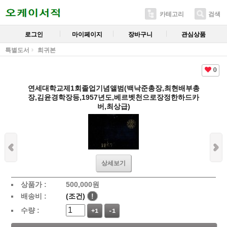
카테고리
검색
로그인
마이페이지
장바구니
관심상품
특별도서
희귀본
0
연세대학교제1회졸업기념앨범(백낙준총장,최현배부총
장,김윤경학장등,1957년도,베르벳천으로장정한하드카
버,최상급)
상세보기
상품가 :
500,000
원
배송비 :
(조건)
!
수량 :
+1
-1