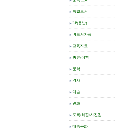
특별도서
LP(음반)
비도서자료
교육자료
총류/어학
문학
역사
예술
만화
도록/화집/사진집
대중문화