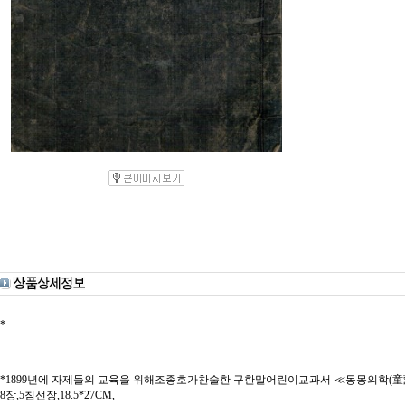
*
*1899년에 자제들의 교육을 위해조종호가찬술한 구한말어린이교과서-≪동몽의학(童
8장,5침선장,18.5*27CM,