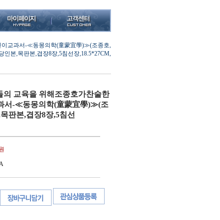
린이교과서-≪동몽의학(童蒙宜學)≫(조종호,
인본,목판본,겹장8장,5침선장,18.5*27CM,
제들의 교육을 위해조종호가찬술한
서-≪동몽의학(童蒙宜學)≫(조
목판본,겹장8장,5침선
0원
A