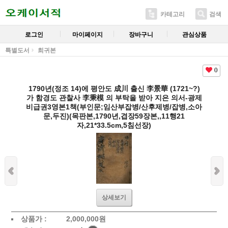
카테고리
검색
로그인
마이페이지
장바구니
관심상품
특별도서
희귀본
0
1790년(정조 14)에 평안도 成川 출신 李景華 (1721~?)
가 함경도 관찰사 李秉模 의 부탁을 받아 지은 의서-광제
비급권3영본1책(부인문;임산부잡병/산후제병/잡병,소아
문,두진)(목판본,1790년,겹장59장본,,11행21
자,21*33.5cm,5침선장)
상세보기
상품가 :
2,000,000
원