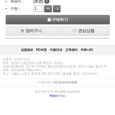
배송비 :
(조건)
!
수량 :
+1
-1
구매하기
장바구니
관심상품
상점정보
PC버젼
이용안내
고객센터
커뮤니티
상호명 : 오케이서적
대표 : 정경순 | 개인정보 보호 책임자 : 정경순
사업자등록번호 :217-91-37030 | 통신판매업신고번호 : 2014-서울노원-0176
전화 : 010-4238-7980 | 팩스 :
주소 : 서울시 노원구 중계로 195 107-1201 (중계동, 동진, 신안아파트)
이용약관
|
개인정보처리방침
ⓒ오케이서적 All rights reserved.
Make
Shop