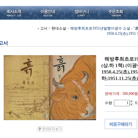
고서
>
현대소설
>
해방후최초로1951년발행이광수 소설 - "흙"
1950.4.25(초),1951
고서
해방후최초로19
(상.하 1책) (
1950.4.25(초),19
하;1951.11.25(초
판매가격 :
500,000원
수량
E