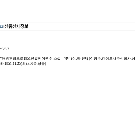
*3/3/7
*해방후최초로1951년발행이광수 소설 - "흙" (상.하 1책) (이광수,한성도서주식회사,상; 1950.4
하;1951.11.25(초),350쪽,상급)