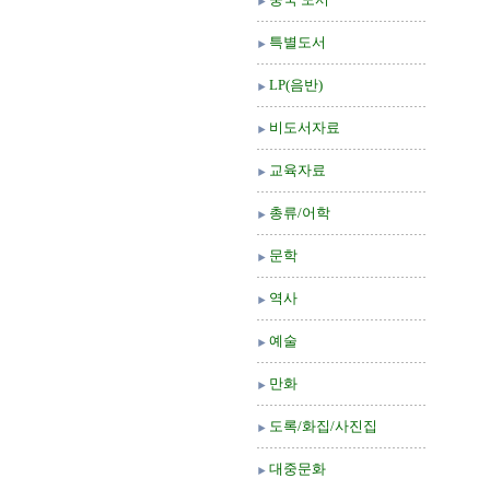
특별도서
LP(음반)
비도서자료
교육자료
총류/어학
문학
역사
예술
만화
도록/화집/사진집
대중문화