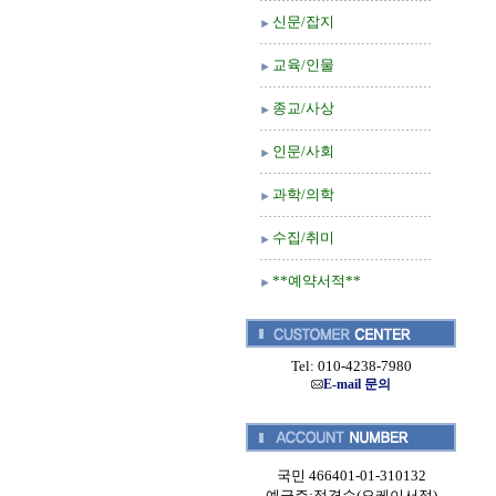
신문/잡지
교육/인물
종교/사상
인문/사회
과학/의학
수집/취미
**예약서적**
Tel: 010-4238-7980
E-mail 문의
국민 466401-01-310132
예금주:정경순(오케이서적)