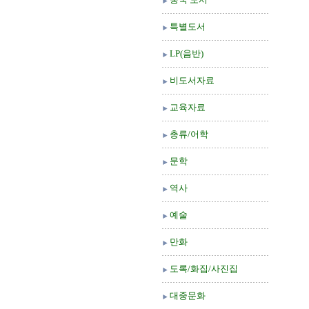
특별도서
LP(음반)
비도서자료
교육자료
총류/어학
문학
역사
예술
만화
도록/화집/사진집
대중문화