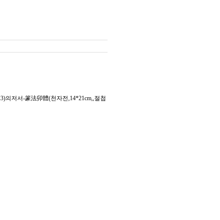
저서-篆法卯體(천자전,14*21cm,,절첩