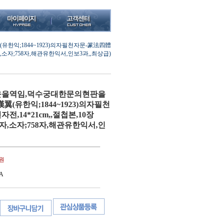
;1844~1923)의자필천자문-篆法四體
79자,소자;758자,해관유한익서,인보3과,,최상급)
을역임,덕수궁대한문의현판을
(유한익;1844~1923)의자필천
전,14*21cm,,절첩본,10장
79자,소자;758자,해관유한익서,인
0원
A