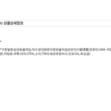
*
*구한말한성판윤을역임,덕수궁대한문의현판을직접쓴전각가劉漢翼(유한익;1844~1923)의
본,10장본,18쪽,대자;379자,소자;758자,해관유한익서,인보3과,,최상급)