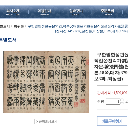
별도서
>
희귀본
>
구한말한성판윤을역임,덕수궁대한문의현판을직접쓴전각가劉漢翼(유한익
(천자전,14*21cm,,절첩본,10장본,18쪽,대자;3
특별도서
구한말한성판윤
직접쓴전각가劉漢翼
자문-篆法四體(천자
본,18쪽,대자;3
보3과,,최상급)
판매가격 :
1,500,00
수량
E