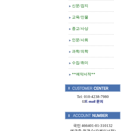
신문/잡지
교육/인물
종교/사상
인문/사회
과학/의학
수집/취미
**예약서적**
Tel: 010-4238-7980
E-mail 문의
국민 466401-01-310132
예금주:정경순(오케이서적)