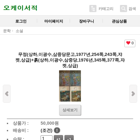
카테고리
검색
로그인
마이페이지
장바구니
관심상품
문학
소설
0
무정(상하,이광수,삼중당문고,1977년,254쪽,243쪽,쟈
켓,상급)+흙(상하,이광수,삼중당,1976년,345똑,377쪽,쟈
켓,상급)
상세보기
상품가 :
50,000
원
배송비 :
(조건)
!
수량 :
+1
-1