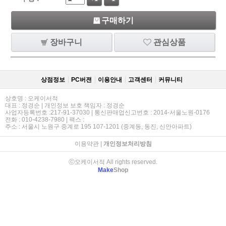
구매하기
장바구니
관심상품
상점정보
PC버젼
이용안내
고객센터
커뮤니티
상호명 : 오케이서적
대표 : 정경순 | 개인정보 보호 책임자 : 정경순
사업자등록번호 :217-91-37030 | 통신판매업신고번호 : 2014-서울노원-0176
전화 : 010-4238-7980 | 팩스 :
주소 : 서울시 노원구 중계로 195 107-1201 (중계동, 동진, 신안아파트)
이용약관
|
개인정보처리방침
ⓒ오케이서적 All rights reserved.
Make
Shop