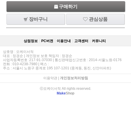
구매하기
장바구니
관심상품
상점정보
PC버젼
이용안내
고객센터
커뮤니티
상호명 : 오케이서적
대표 : 정경순 | 개인정보 보호 책임자 : 정경순
사업자등록번호 :217-91-37030 | 통신판매업신고번호 : 2014-서울노원-0176
전화 : 010-4238-7980 | 팩스 :
주소 : 서울시 노원구 중계로 195 107-1201 (중계동, 동진, 신안아파트)
이용약관
|
개인정보처리방침
ⓒ오케이서적 All rights reserved.
Make
Shop