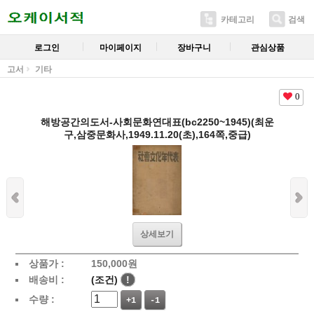
카테고리
검색
로그인
마이페이지
장바구니
관심상품
고서
기타
0
해방공간의도서-사회문화연대표(bc2250~1945)(최운
구,삼중문화사,1949.11.20(초),164쪽,중급)
상세보기
상품가 :
150,000
원
배송비 :
(조건)
!
수량 :
+1
-1