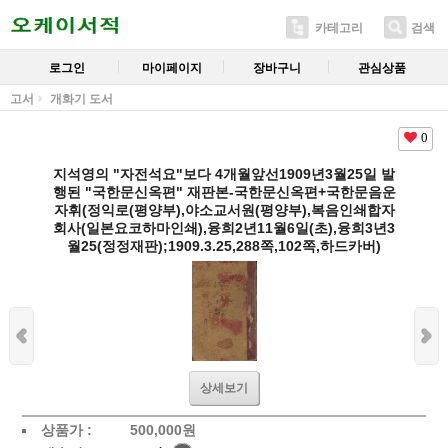
카테고리
검색
로그인
마이페이지
장바구니
관심상품
고서
개화기 도서
0
지석영의 "자전석요"보다 4개월앞선1909년3월25일 발
행된 "국한문신옥편" 재판본-국한문신옥편+국한문음운
자휘(정익로(평양부),야소교서원(평양부),복음인쇄합자
회사(일본요코하마인쇄),융희2년11월6일(초),융희3년3
월25(정정재판);1909.3.25,288쪽,102쪽,하드카버)
상세보기
상품가 :
500,000
원