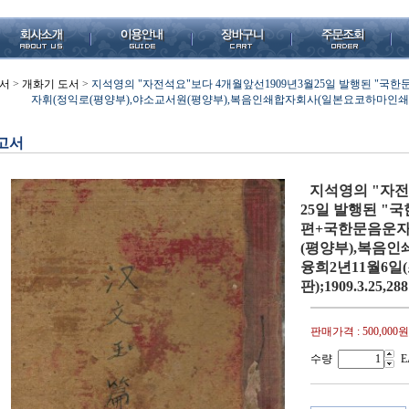
서
>
개화기 도서
>
지석영의 "자전석요"보다 4개월앞선1909년3월25일 발행된 "
자휘(정익로(평양부),야소교서원(평양부),복음인쇄합자회사(일본요코하마인쇄),융
고서
지석영의 "자전
25일 발행된 "
편+국한문음운자
(평양부),복음
융희2년11월6일(
판);1909.3.25,
판매가격 :
500,000원
수량
E