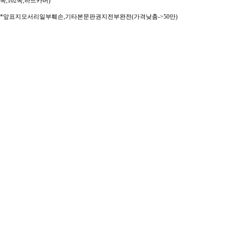
쪽,102쪽,하드카버)
*앞표지모서리일부훼손,기타본문판권지전부완전(가격낮춤->50만)