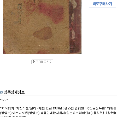
*3/3/7
*지석영의 "자전석요"보다 4개월 앞선 1909년 3월25일 발행된 "국한문신옥편" 
(평양부),야소교서원(평양부),복음인쇄합자회사(일본요코하마인쇄),융희2년11월6일(초),융희3