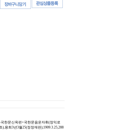
재판본-국한문신옥편+국한문음운자휘(정익로
년3월25(정정재판);1909.3.25,288