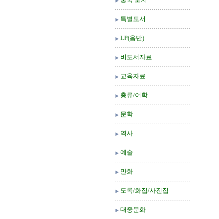
특별도서
LP(음반)
비도서자료
교육자료
총류/어학
문학
역사
예술
만화
도록/화집/사진집
대중문화