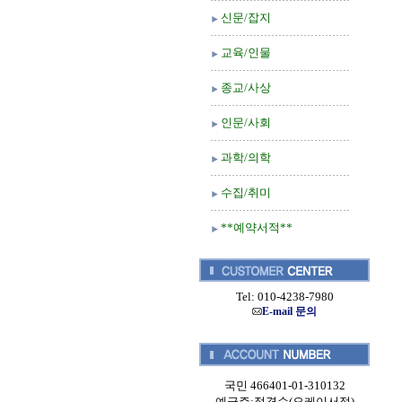
신문/잡지
교육/인물
종교/사상
인문/사회
과학/의학
수집/취미
**예약서적**
Tel: 010-4238-7980
E-mail 문의
국민 466401-01-310132
예금주:정경순(오케이서적)