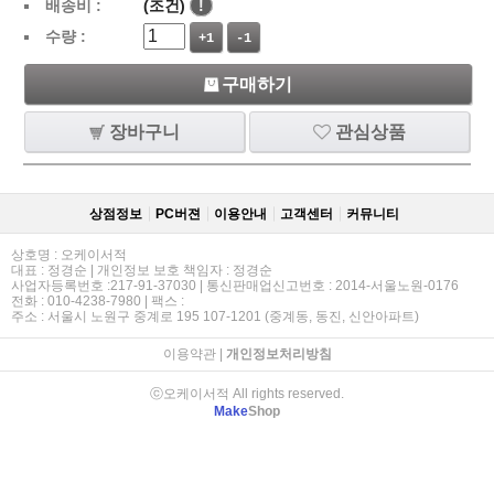
배송비 :
(조건)
!
수량 :
+1
-1
구매하기
장바구니
관심상품
상점정보
PC버젼
이용안내
고객센터
커뮤니티
상호명 : 오케이서적
대표 : 정경순 | 개인정보 보호 책임자 : 정경순
사업자등록번호 :217-91-37030 | 통신판매업신고번호 : 2014-서울노원-0176
전화 : 010-4238-7980 | 팩스 :
주소 : 서울시 노원구 중계로 195 107-1201 (중계동, 동진, 신안아파트)
이용약관
|
개인정보처리방침
ⓒ오케이서적 All rights reserved.
Make
Shop