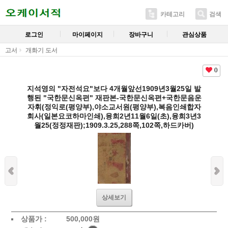
카테고리
검색
로그인
마이페이지
장바구니
관심상품
고서
개화기 도서
0
지석영의 "자전석요"보다 4개월앞선1909년3월25일 발
행된 "국한문신옥편" 재판본-국한문신옥편+국한문음운
자휘(정익로(평양부),야소교서원(평양부),복음인쇄합자
회사(일본요코하마인쇄),융희2년11월6일(초),융희3년3
월25(정정재판);1909.3.25,288쪽,102쪽,하드카버)
상세보기
상품가 :
500,000
원