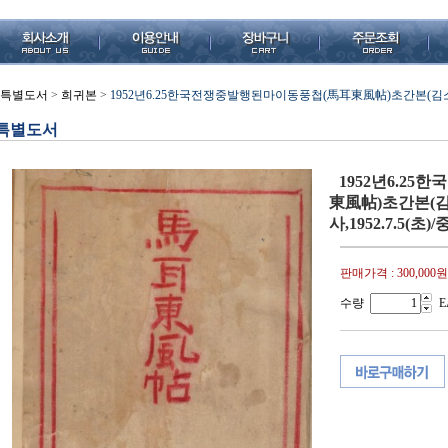
특별도서
>
희귀본
>
1952년6.25한국전쟁중발행된마이동풍첩(馬耳東風帖)초간본(김소운/
특별도서
1952년6.2
東風帖)초간본(
사,1952.7.5(초)
판매가격 :
300,000원
수량
E