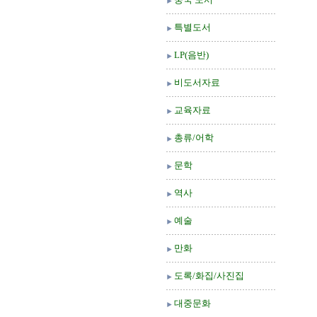
특별도서
LP(음반)
비도서자료
교육자료
총류/어학
문학
역사
예술
만화
도록/화집/사진집
대중문화