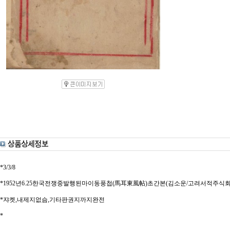
*3/3/8
*1952년6.25한국전쟁중발행된마이동풍첩(馬耳東風帖)초간본(김소운/고려서적주식회사,19
*쟈켓,내제지없슴,기타판권지까지완전
*