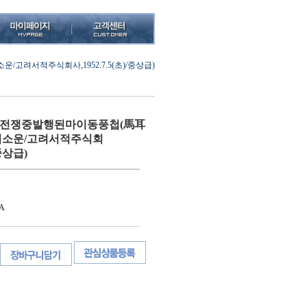
고려서적주식회사,1952.7.5(초)/중상급)
5한국전쟁중발행된마이동풍첩(馬耳
김소운/고려서적주식회
/중상급)
A