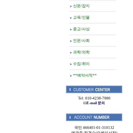
신문/잡지
교육/인물
종교/사상
인문/사회
과학/의학
수집/취미
**예약서적**
Tel: 010-4238-7980
E-mail 문의
국민 466401-01-310132
예금주:정경순(오케이서적)