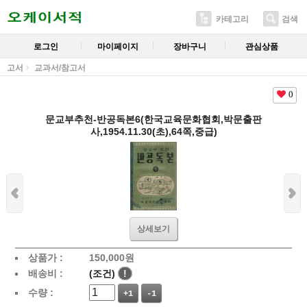
카테고리
검색
로그인
마이페이지
장바구니
관심상품
고서
교과서/참고서
0
문교부추천-반공독본6(한국교육문화협회,박문출판
사,1954.11.30(초),64쪽,중급)
상세보기
상품가 :
150,000
원
배송비 :
(조건)
!
수량 :
+1
-1