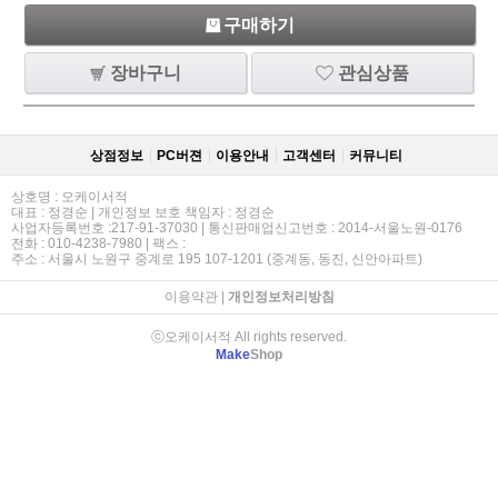
구매하기
장바구니
관심상품
상점정보
PC버젼
이용안내
고객센터
커뮤니티
상호명 : 오케이서적
대표 : 정경순 | 개인정보 보호 책임자 : 정경순
사업자등록번호 :217-91-37030 | 통신판매업신고번호 : 2014-서울노원-0176
전화 : 010-4238-7980 | 팩스 :
주소 : 서울시 노원구 중계로 195 107-1201 (중계동, 동진, 신안아파트)
이용약관
|
개인정보처리방침
ⓒ오케이서적 All rights reserved.
Make
Shop