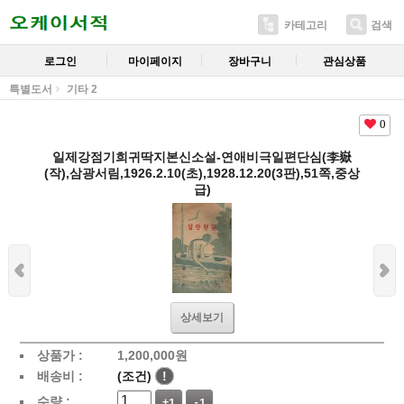
카테고리
검색
로그인
마이페이지
장바구니
관심상품
특별도서
기타 2
0
일제강점기희귀딱지본신소설-연애비극일편단심(李嶽
(작),삼광서림,1926.2.10(초),1928.12.20(3판),51쪽,중상
급)
상세보기
상품가 :
1,200,000
원
배송비 :
(조건)
!
수량 :
+1
-1