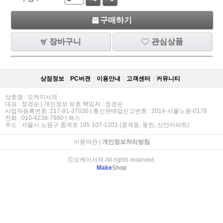
구매하기
장바구니
관심상품
상점정보
PC버젼
이용안내
고객센터
커뮤니티
상호명 : 오케이서적
대표 : 정경순 | 개인정보 보호 책임자 : 정경순
사업자등록번호 :217-91-37030 | 통신판매업신고번호 : 2014-서울노원-0176
전화 : 010-4238-7980 | 팩스 :
주소 : 서울시 노원구 중계로 195 107-1201 (중계동, 동진, 신안아파트)
이용약관
|
개인정보처리방침
ⓒ오케이서적 All rights reserved.
Make
Shop