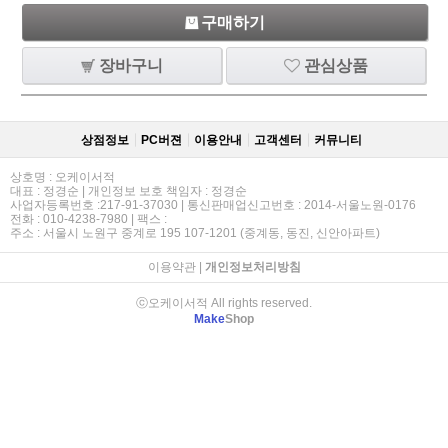
구매하기
장바구니
관심상품
상점정보
PC버젼
이용안내
고객센터
커뮤니티
상호명 : 오케이서적
대표 : 정경순 | 개인정보 보호 책임자 : 정경순
사업자등록번호 :217-91-37030 | 통신판매업신고번호 : 2014-서울노원-0176
전화 : 010-4238-7980 | 팩스 :
주소 : 서울시 노원구 중계로 195 107-1201 (중계동, 동진, 신안아파트)
이용약관
|
개인정보처리방침
ⓒ오케이서적 All rights reserved.
Make
Shop