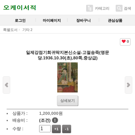
카테고리
검색
로그인
마이페이지
장바구니
관심상품
특별도서
기타 2
0
일제강점기희귀딱지본신소설-고절송죽(명문
당.1936.10.30(초),80쪽,중상급)
상세보기
상품가 :
1,200,000
원
배송비 :
(조건)
!
수량 :
+1
-1