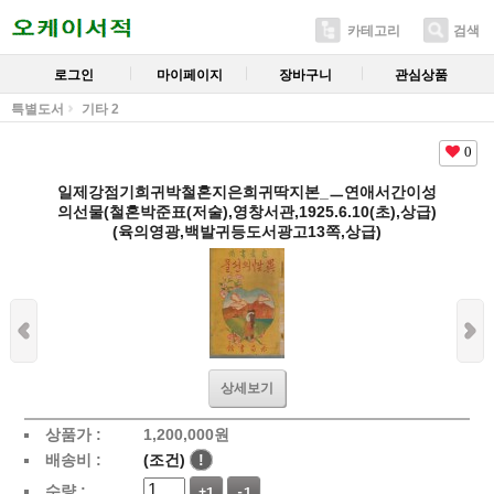
카테고리
검색
로그인
마이페이지
장바구니
관심상품
특별도서
기타 2
0
일제강점기희귀박철혼지은희귀딱지본_ㅡ연애서간이성
의선물(철혼박준표(저술),영창서관,1925.6.10(초),상급)
(육의영광,백발귀등도서광고13쪽,상급)
상세보기
상품가 :
1,200,000
원
배송비 :
(조건)
!
수량 :
+1
-1