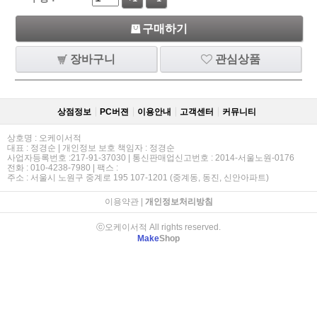
구매하기
장바구니
관심상품
상점정보
PC버젼
이용안내
고객센터
커뮤니티
상호명 : 오케이서적
대표 : 정경순 | 개인정보 보호 책임자 : 정경순
사업자등록번호 :217-91-37030 | 통신판매업신고번호 : 2014-서울노원-0176
전화 : 010-4238-7980 | 팩스 :
주소 : 서울시 노원구 중계로 195 107-1201 (중계동, 동진, 신안아파트)
이용약관
|
개인정보처리방침
ⓒ오케이서적 All rights reserved.
Make
Shop