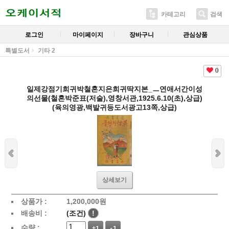
카테고리
검색
로그인
마이페이지
장바구니
관심상품
특별도서
기타 2
0
일제강점기희귀박철혼지은희귀딱지본_ㅡ연애서간이성
의선물(철혼박준표(저술),영창서관,1925.6.10(초),상급)
(육의영광,백발귀등도서광고13쪽,상급)
상세보기
상품가 :
1,200,000
원
배송비 :
(조건)
!
수량 :
+1
-1