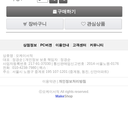
구매하기
장바구니
관심상품
상점정보
PC버젼
이용안내
고객센터
커뮤니티
상호명 : 오케이서적
대표 : 정경순 | 개인정보 보호 책임자 : 정경순
사업자등록번호 :217-91-37030 | 통신판매업신고번호 : 2014-서울노원-0176
전화 : 010-4238-7980 | 팩스 :
주소 : 서울시 노원구 중계로 195 107-1201 (중계동, 동진, 신안아파트)
이용약관
|
개인정보처리방침
ⓒ오케이서적 All rights reserved.
Make
Shop