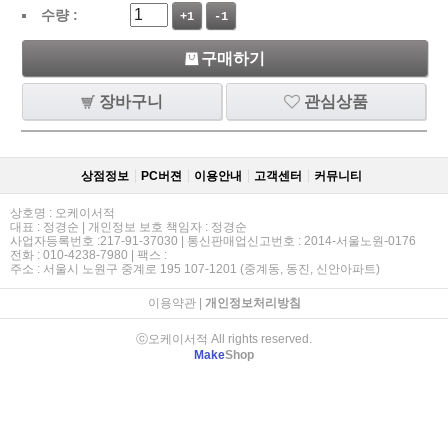
수량 :
+1
-1
구매하기
장바구니
관심상품
상점정보
PC버젼
이용안내
고객센터
커뮤니티
상호명 : 오케이서적
대표 : 정경순 | 개인정보 보호 책임자 : 정경순
사업자등록번호 :217-91-37030 | 통신판매업신고번호 : 2014-서울노원-0176
전화 : 010-4238-7980 | 팩스 :
주소 : 서울시 노원구 중계로 195 107-1201 (중계동, 동진, 신안아파트)
이용약관
|
개인정보처리방침
ⓒ오케이서적 All rights reserved.
Make
Shop