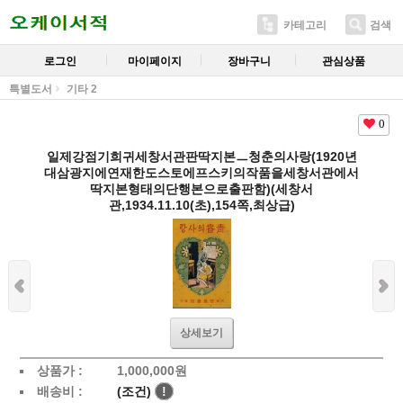
카테고리
검색
로그인
마이페이지
장바구니
관심상품
특별도서
기타 2
0
일제강점기희귀세창서관판딱지본ㅡ청춘의사랑(1920년
대삼광지에연재한도스토에프스키의작품을세창서관에서
딱지본형태의단행본으로출판함)(세창서
관,1934.11.10(초),154쪽,최상급)
상세보기
상품가 :
1,000,000
원
배송비 :
(조건)
!