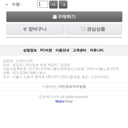
수량 :
+1
-1
구매하기
장바구니
관심상품
상점정보
PC버젼
이용안내
고객센터
커뮤니티
상호명 : 오케이서적
대표 : 정경순 | 개인정보 보호 책임자 : 정경순
사업자등록번호 :217-91-37030 | 통신판매업신고번호 : 2014-서울노원-0176
전화 : 010-4238-7980 | 팩스 :
주소 : 서울시 노원구 중계로 195 107-1201 (중계동, 동진, 신안아파트)
이용약관
|
개인정보처리방침
ⓒ오케이서적 All rights reserved.
Make
Shop