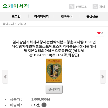
카테고리
검색
로그인
마이페이지
장바구니
관심상품
특별도서
기타 2
0
일제강점기희귀세창서관판딱지본ㅡ청춘의사랑(1920년
대삼광지에연재한도스토에프스키의작품을세창서관에서
딱지본형태의단행본으로출판함)(세창서
관,1934.11.10(초),154쪽,최상급)
상세보기
상품가 :
1,000,000
원
배송비 :
(조건)
!