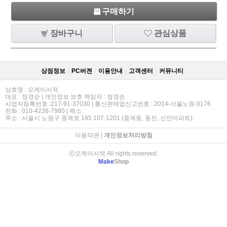
구매하기
장바구니
관심상품
상점정보
PC버젼
이용안내
고객센터
커뮤니티
상호명 : 오케이서적
대표 : 정경순 | 개인정보 보호 책임자 : 정경순
사업자등록번호 :217-91-37030 | 통신판매업신고번호 : 2014-서울노원-0176
전화 : 010-4238-7980 | 팩스 :
주소 : 서울시 노원구 중계로 195 107-1201 (중계동, 동진, 신안아파트)
이용약관
|
개인정보처리방침
ⓒ오케이서적 All rights reserved.
Make
Shop