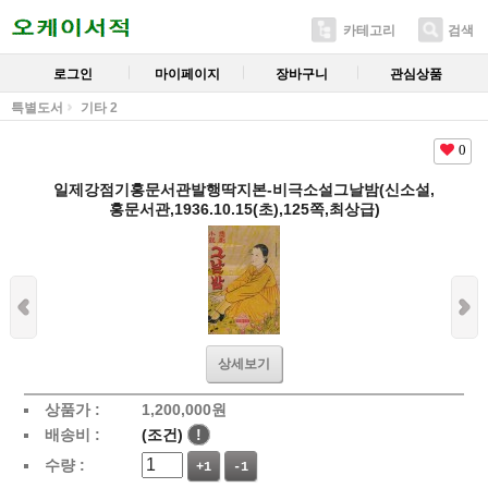
카테고리
검색
로그인
마이페이지
장바구니
관심상품
특별도서
기타 2
0
일제강점기홍문서관발행딱지본-비극소설그날밤(신소설,
홍문서관,1936.10.15(초),125쪽,최상급)
상세보기
상품가 :
1,200,000
원
배송비 :
(조건)
!
수량 :
+1
-1