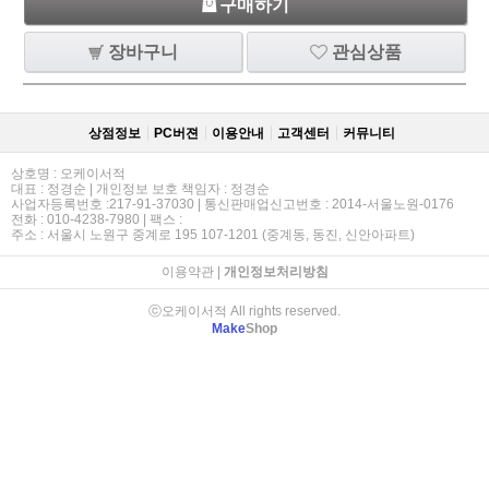
구매하기
장바구니
관심상품
상점정보
PC버젼
이용안내
고객센터
커뮤니티
상호명 : 오케이서적
대표 : 정경순 | 개인정보 보호 책임자 : 정경순
사업자등록번호 :217-91-37030 | 통신판매업신고번호 : 2014-서울노원-0176
전화 : 010-4238-7980 | 팩스 :
주소 : 서울시 노원구 중계로 195 107-1201 (중계동, 동진, 신안아파트)
이용약관
|
개인정보처리방침
ⓒ오케이서적 All rights reserved.
Make
Shop