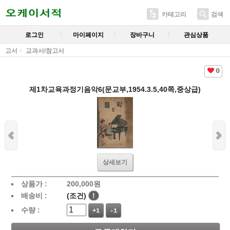
카테고리
검색
로그인
마이페이지
장바구니
관심상품
고서
교과서/참고서
0
제1차교육과정기음악6(문교부,1954.3.5,40쪽,중상급)
상세보기
상품가 :
200,000
원
배송비 :
(조건)
!
수량 :
+1
-1