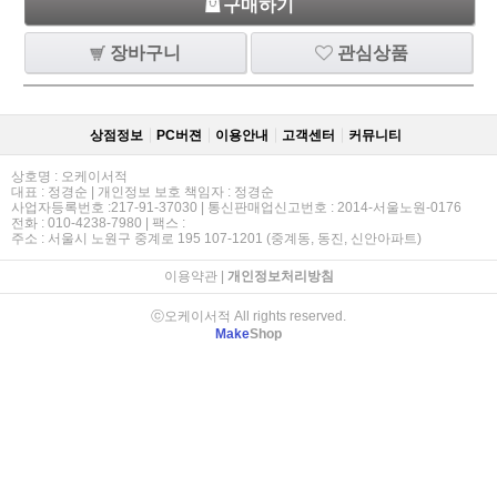
구매하기
장바구니
관심상품
상점정보
PC버젼
이용안내
고객센터
커뮤니티
상호명 : 오케이서적
대표 : 정경순 | 개인정보 보호 책임자 : 정경순
사업자등록번호 :217-91-37030 | 통신판매업신고번호 : 2014-서울노원-0176
전화 : 010-4238-7980 | 팩스 :
주소 : 서울시 노원구 중계로 195 107-1201 (중계동, 동진, 신안아파트)
이용약관
|
개인정보처리방침
ⓒ오케이서적 All rights reserved.
Make
Shop