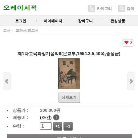
카테고리
검색
로그인
마이페이지
장바구니
관심상품
고서
교과서/참고서
0
제1차교육과정기음악6(문교부,1954.3.5,40쪽,중상급)
상세보기
상품가 :
200,000
원
배송비 :
(조건)
!
수량 :
+1
-1