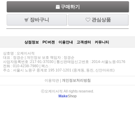
구매하기
장바구니
관심상품
상점정보
PC버젼
이용안내
고객센터
커뮤니티
상호명 : 오케이서적
대표 : 정경순 | 개인정보 보호 책임자 : 정경순
사업자등록번호 :217-91-37030 | 통신판매업신고번호 : 2014-서울노원-0176
전화 : 010-4238-7980 | 팩스 :
주소 : 서울시 노원구 중계로 195 107-1201 (중계동, 동진, 신안아파트)
이용약관
|
개인정보처리방침
ⓒ오케이서적 All rights reserved.
Make
Shop