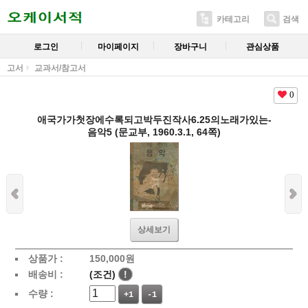
카테고리
검색
로그인
마이페이지
장바구니
관심상품
고서
교과서/참고서
0
애국가가첫장에수록되고박두진작사6.25의노래가있는-
음악5 (문교부, 1960.3.1, 64쪽)
상세보기
상품가 :
150,000
원
배송비 :
(조건)
!
수량 :
+1
-1